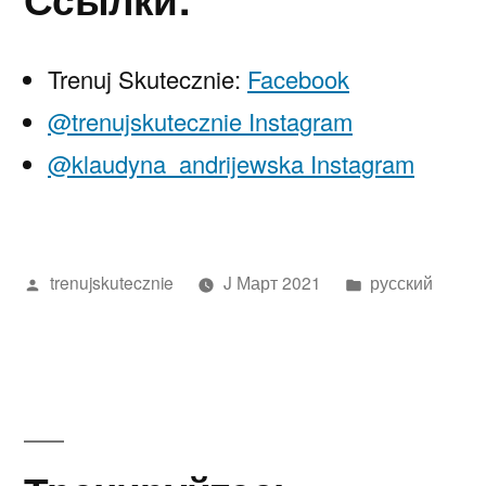
Trenuj Skutecznie:
Facebook
@trenujskutecznie Instagram
@klaudyna_andrijewska Instagram
Написано
Написано
trenujskutecznie
J Март 2021
русский
автором
в