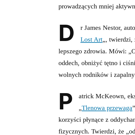
prowadzących mniej aktywny
D
r James Nestor, auto
Lost Art
„, twierdzi
lepszego zdrowia. Mówi: „
oddech, obniżyć tętno i ciśn
wolnych rodników i zapaln
P
atrick McKeown, eksp
„
Tlenowa przewaga
korzyści płynące z oddycha
fizycznych. Twierdzi, że „