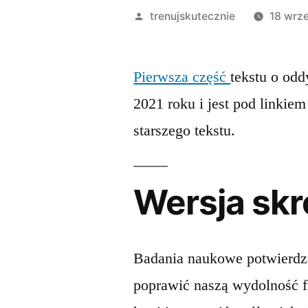
Opublikowane
trenujskutecznie
18 wrz
przez
Pierwsza część
tekstu o od
2021 roku i jest pod linkie
starszego tekstu.
Wersja skr
Badania naukowe potwierdza
poprawić naszą wydolność f