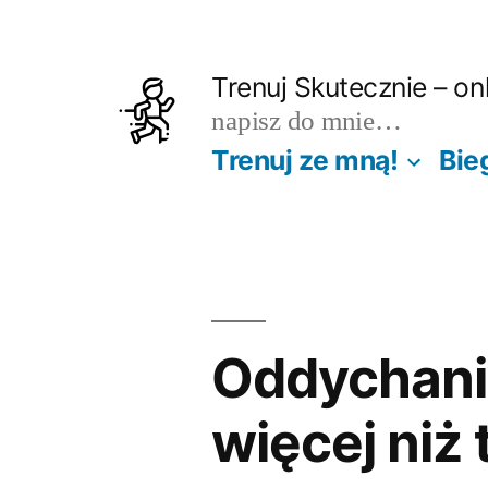
Przejdź
do
Trenuj Skutecznie – onl
treści
napisz do mnie…
Trenuj ze mną!
Bie
Oddychanie
więcej niż 