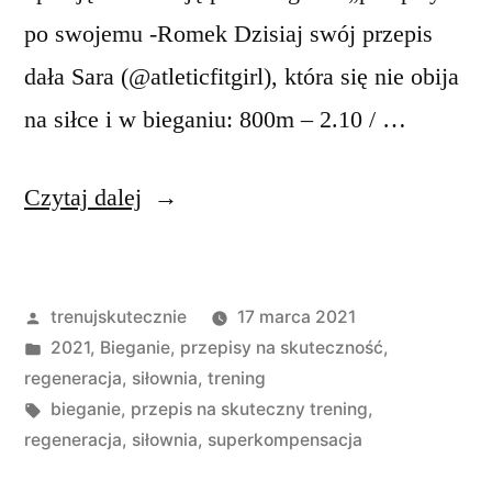
po swojemu -Romek Dzisiaj swój przepis
dała Sara (@atleticfitgirl), która się nie obija
na siłce i w bieganiu: 800m – 2.10 / …
„Trenuj
Czytaj dalej
skutecznie
#4
Opublikowane
trenujskutecznie
17 marca 2021
–
przez
Opublikowano
2021
,
Bieganie
,
przepisy na skuteczność
,
systematyczność,
w
regeneracja
,
siłownia
,
trening
dyscyplina
Tagi:
bieganie
,
przepis na skuteczny trening
,
regeneracja
,
siłownia
,
superkompensacja
i