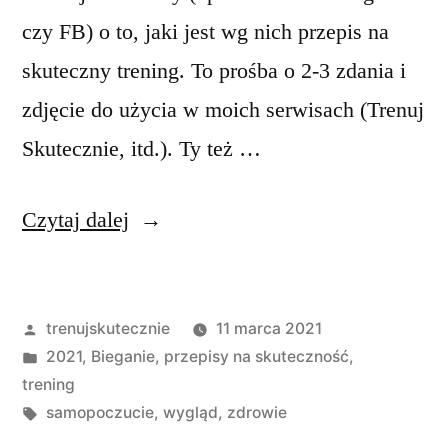
czy FB) o to, jaki jest wg nich przepis na
skuteczny trening. To prośba o 2-3 zdania i
zdjęcie do użycia w moich serwisach (Trenuj
Skutecznie, itd.). Ty też …
„Trenuj
Czytaj dalej
skutecznie
#3
Opublikowane
trenujskutecznie
11 marca 2021
–
przez
Opublikowano
2021
,
Bieganie
,
przepisy na skuteczność
,
cel
w
trening
i
Tagi:
samopoczucie
,
wygląd
,
zdrowie