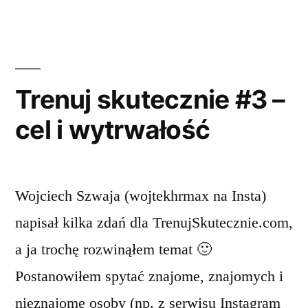
regeneracja”
Trenuj skutecznie #3 –
cel i wytrwałość
Wojciech Szwaja (wojtekhrmax na Insta)
napisał kilka zdań dla TrenujSkutecznie.com,
a ja trochę rozwinąłem temat 🙂
Postanowiłem spytać znajome, znajomych i
nieznajome osoby (np. z serwisu Instagram