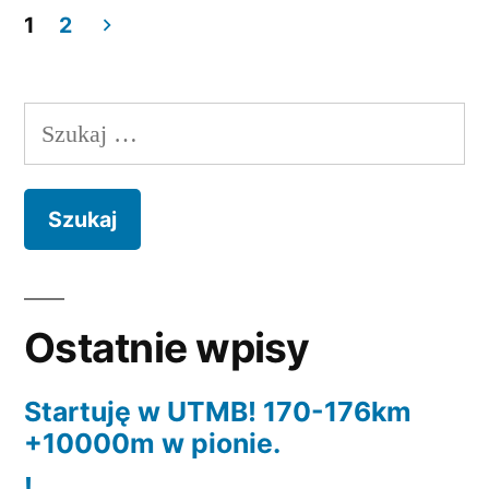
wytrwałość”
1
2
Nawigacja
po
Szukaj:
wpisach
Ostatnie wpisy
Startuję w UTMB! 170-176km
+10000m w pionie.
!