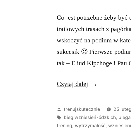
Co jest potrzebne żeby być
trailowych trasach z pagó
wskoczyć na podium w kateg
sukcesik 🙂 Pierwsze podium
tak – Eliud Kipchoge i Pau C
„Bieganie
Czytaj dalej
na
krótkich
Opublikowane
trenujskutecznie
25 lute
trasach
przez
Tagi:
bieg wzniesień łódzkich
,
biega
trening
,
wytrzymałość
,
wzniesieni
trailowych”