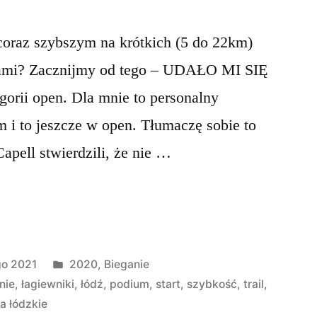
 coraz szybszym na krótkich (5 do 22km)
rkami? Zacznijmy od tego – UDAŁO MI SIĘ
orii open. Dla mnie to personalny
 i to jeszcze w open. Tłumaczę sobie to
apell stwierdzili, że nie …
Opublikowano
go 2021
2020
,
Bieganie
w
nie
,
łagiewniki
,
łódź
,
podium
,
start
,
szybkość
,
trail
,
a łódzkie