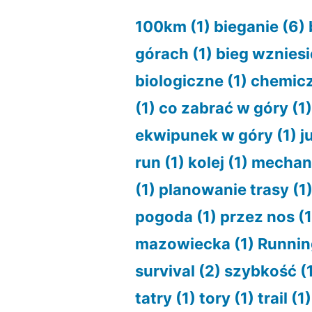
100km
(1)
bieganie
(6)
górach
(1)
bieg wzniesi
biologiczne
(1)
chemic
(1)
co zabrać w góry
(1
ekwipunek w góry
(1)
j
run
(1)
kolej
(1)
mechan
(1)
planowanie trasy
(1
pogoda
(1)
przez nos
(1
mazowiecka
(1)
Runnin
survival
(2)
szybkość
(
tatry
(1)
tory
(1)
trail
(1)