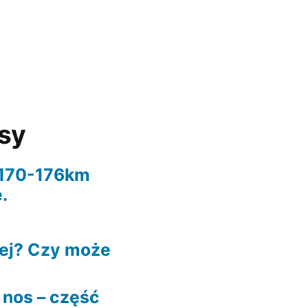
isy
 170-176km
.
iej? Czy może
 nos – część