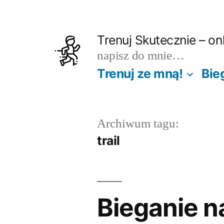
Przejdź
do
Trenuj Skutecznie – onl
treści
napisz do mnie…
Trenuj ze mną!
Bie
Archiwum tagu:
trail
Bieganie n