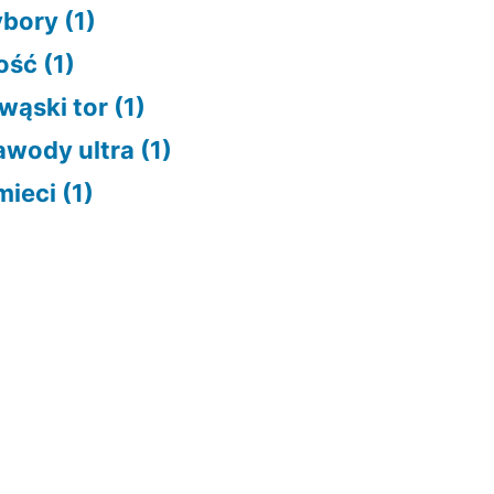
bory
(1)
ość
(1)
wąski tor
(1)
awody ultra
(1)
mieci
(1)